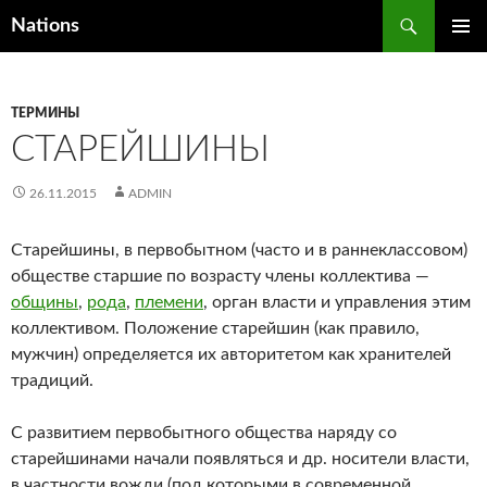
Поиск
Nations
ПЕРЕЙТИ
ОСНОВ
К
МЕНЮ
СОДЕРЖИМОМУ
ТЕРМИНЫ
СТАРЕЙШИНЫ
26.11.2015
ADMIN
Старейшины, в первобытном (часто и в раннеклассовом)
обществе старшие по возрасту члены коллектива —
общины
,
рода
,
племени
, орган власти и управления этим
коллективом. Положение старейшин (как правило,
мужчин) определяется их авторитетом как хранителей
традиций.
С развитием первобытного общества наряду со
старейшинами начали появляться и др. носители власти,
в частности вожди (под которыми в современной