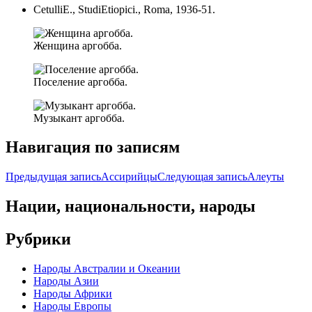
CetulliE., StudiEtiopici., Roma, 1936-51.
Женщина аргобба.
Поселение аргобба.
Музыкант аргобба.
Навигация по записям
Предыдущая запись
Ассирийцы
Следующая запись
Алеуты
Нации, национальности, народы
Рубрики
Народы Австралии и Океании
Народы Азии
Народы Африки
Народы Европы