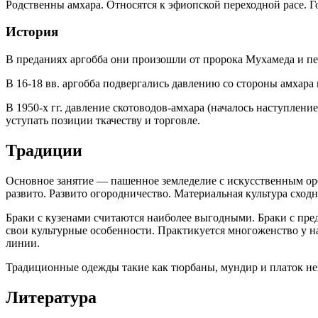
Родственны амхара. Относятся к эфиопской переходной расе. 
История
В преданиях аргобба они произошли от пророка Мухамеда и пе
В 16-18 вв. аргобба подвергались давлению со стороны амхара
В 1950-х гг. давление скотоводов-амхара (началось наступлени
уступать позиции ткачеству и торговле.
Традиции
Основное занятие — пашенное земледелие с искусственным 
развито.
Развито огородничество. Материальная культура сходн
Браки с кузенами считаются наиболее выгодными. Браки с пре
свои культурные особенности. Практикуется многоженство у 
линии.
Традиционные одежды такие как тюрбаны, мундир и платок не
Литература