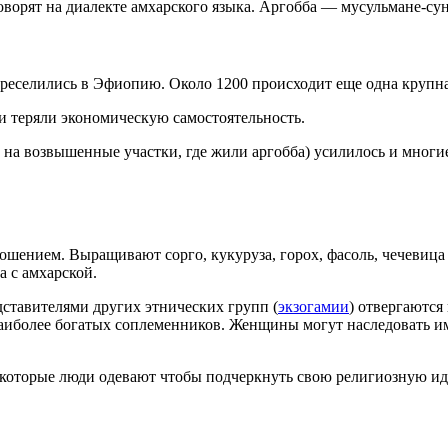
Говорят на диалекте амхарского языка. Аргобба — мусульмане-с
реселились в Эфиопию. Около 1200 происходит еще одна крупная
 и теряли экономическую самостоятельность.
е на возвышенные участки, где жили аргобба) усилилось и многие
орошением. Выращивают
сорго, кукуруза, горох, фасоль, чечевица
а с амхарской.
дставителями других этнических групп (
экзогамии
) отвергаются
наиболее богатых соплеменников. Женщины могут наследовать им
которые люди одевают чтобы подчеркнуть свою религиозную иде