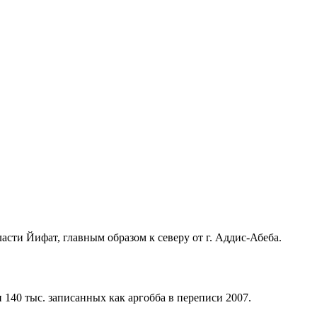
асти Йифат, главным образом к северу от г. Аддис-Абеба.
 140 тыс. записанных как аргобба в переписи 2007.