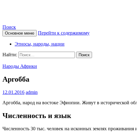
Nations
Поиск
Перейти к содержимому
Основное меню
Этносы, народы, нации
Найти:
Народы Африки
Аргобба
12.01.2016
admin
Аргобба, народ на востоке Эфиопии. Живут в исторической обл
Численность и язык
Численность 30 тыс. человек на исконных землях проживания и